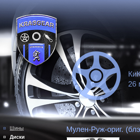
КиК
26 
Мулен-Руж-ориг. (бл
Шины
Диски