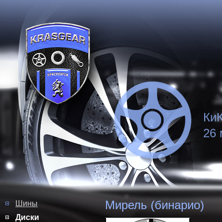
КиК
26 
Мирель (бинарио)
Шины
Диски