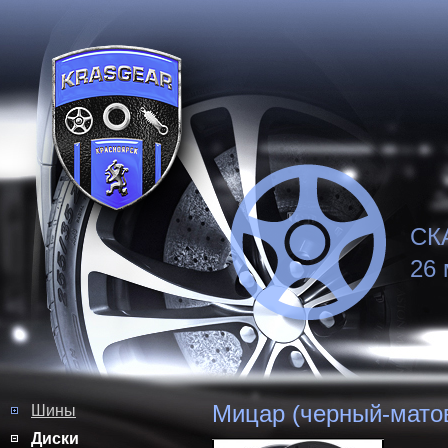
СК
26 
Мицар (черный-мато
Шины
Диски