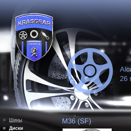
Alc
26 
M36 (SF)
Шины
Диски