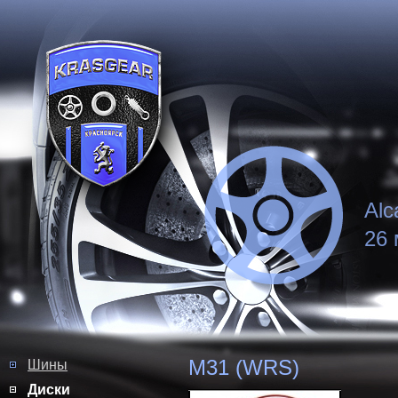
Alc
26 
M31 (WRS)
Шины
Диски