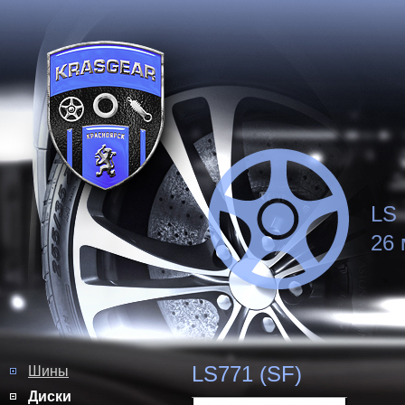
LS 
26 
LS771 (SF)
Шины
Диски