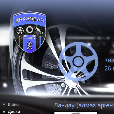
КиК
26 
Ландау (алмаз арген
Шины
Диски