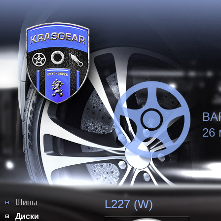
BA
26 
L227 (W)
Шины
Диски