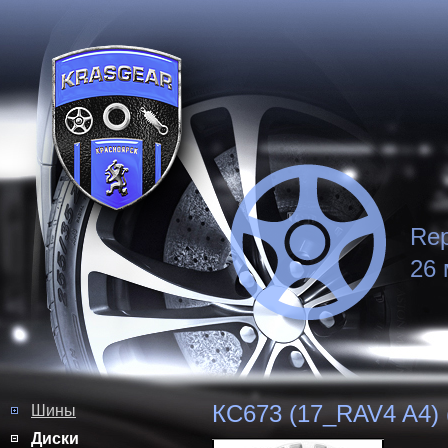
Rep
26 
КС673 (17_RAV4 A4) 
Шины
Диски