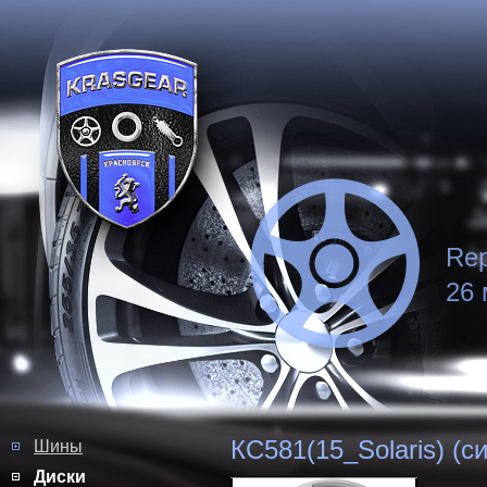
Rep
26 
КС581(15_Solaris) (с
Шины
Диски