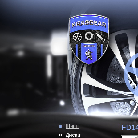
FD14
Шины
Диски