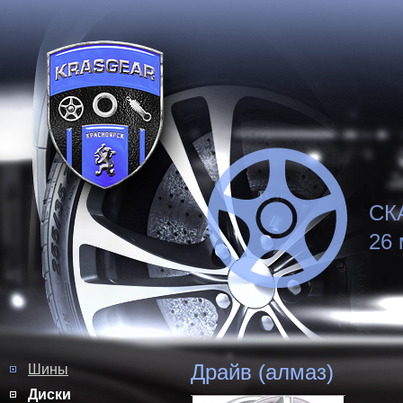
СК
26 
Драйв (алмаз)
Шины
Диски