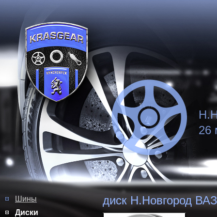
Н.Н
26 
диск Н.Новгород ВАЗ-
Шины
Диски