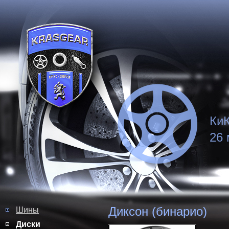
КиК
26 
Диксон (бинарио)
Шины
Диски