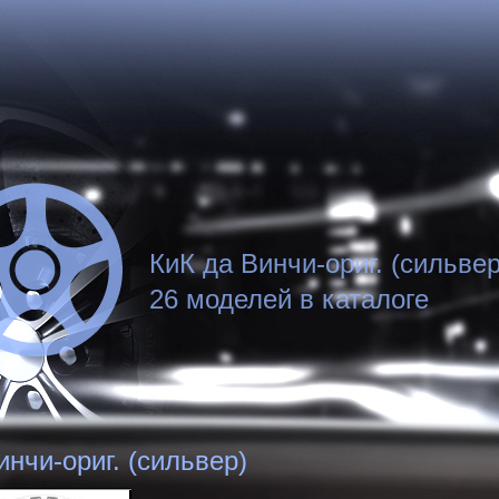
КиК да Винчи-ориг. (сильвер
26 моделей в каталоге
инчи-ориг. (сильвер)