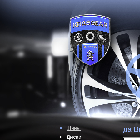
да В
Шины
Диски