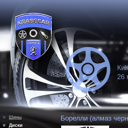
КиК
26 
Борелли (алмаз чер
Шины
Диски