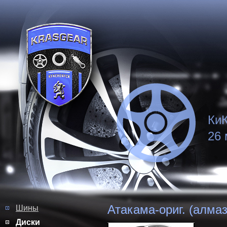
КиК
26 
Атакама-ориг. (алма
Шины
Диски