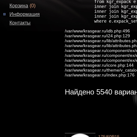
            from kgr_expack e

Корзина
(0)
            inner join kgr_ex
            inner join kgr_ex
Информация
            inner join kgr_ex
            where e.expack_se
Контакты
/var/www/krasgear.ru/idb.php:496
/var/www/krasgear.ru/i24.php:129
/var/www/krasgear.ru/lib/attributes.p
/var/www/krasgear.ru/lib/attributes.p
/var/www/krasgear.ru/component/ex/
/var/www/krasgear.ru/component/ex/
/var/www/krasgear.ru/component/ex/
/var/www/krasgear.ru/icore.php:144
/var/www/krasgear.ru/theme/v_catalo
/var/www/krasgear.ru/index.php:176
Найдено
5540
вариа
175/60R15