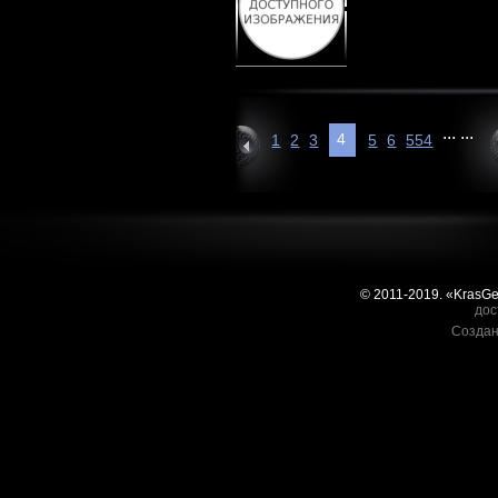
...
...
4
1
2
3
5
6
554
© 2011-2019. «KrasG
дос
Создан