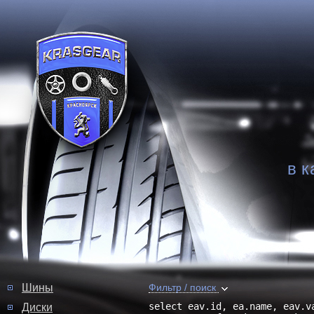
в к
Шины
Фильтр / поиск
select eav.id, ea.name, eav.va
Диски