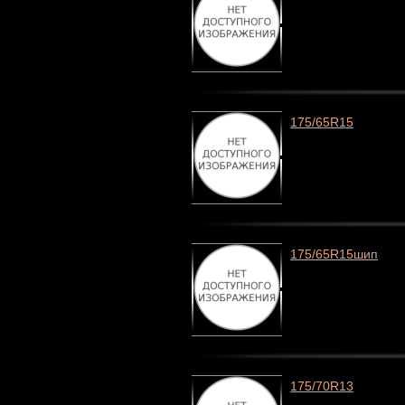
175/65R15
175/65R15шип
175/70R13